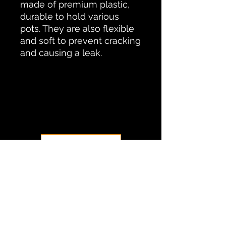
made of premium plastic,
durable to hold various
pots. They are also flexible
and soft to prevent cracking
and causing a leak.
No hay reseñas todavía
Comparte tu opinión. Deja la
primera reseña.
Dejar una reseña
​​STAY CLOSE TO THE FAMILY